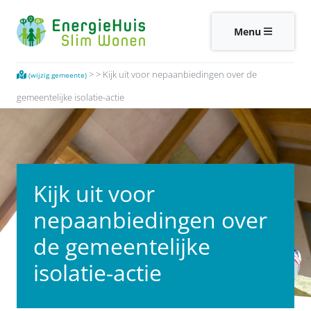
Menu
>
>
Kijk uit voor nepaanbiedingen over de
(wijzig gemeente)
gemeentelijke isolatie-actie
Kijk uit voor
nepaanbiedingen over
de gemeentelijke
isolatie-actie