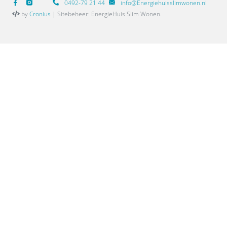
0492-79 21 44
info@Energiehuisslimwonen.nl
by
Cronius
| Sitebeheer: EnergieHuis Slim Wonen.