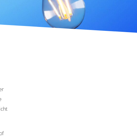
er
e
icht
of