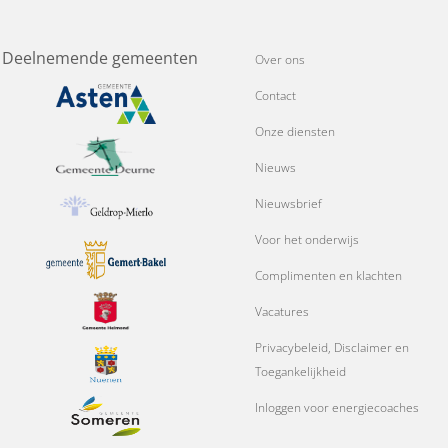
Deelnemende gemeenten
Over ons
Contact
Onze diensten
Nieuws
Nieuwsbrief
Voor het onderwijs
Complimenten en klachten
Vacatures
Privacybeleid, Disclaimer en
Toegankelijkheid
Inloggen voor energiecoaches