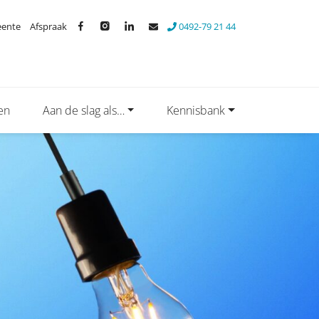
eente
Afspraak
0492-79 21 44
en
Aan de slag als…
Kennisbank